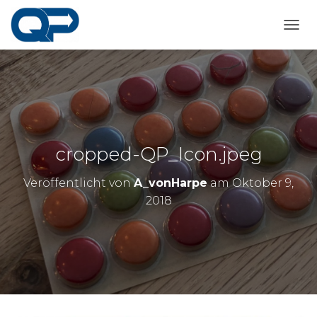
N
A
V
I
G
A
T
I
O
cropped-QP_Icon.jpeg
N
U
Veröffentlicht von
A_vonHarpe
am
Oktober 9,
M
S
2018
C
H
A
L
T
E
N