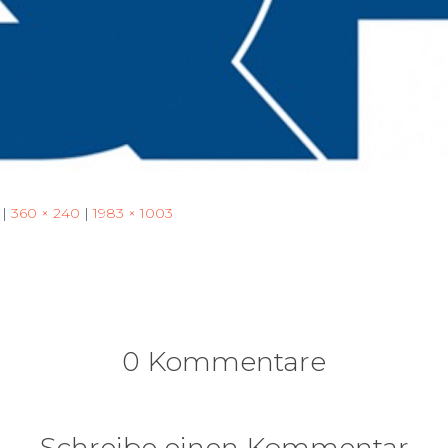
|
360 × 240
|
1983 × 1003
0 Kommentare
Schreibe einen Kommentar